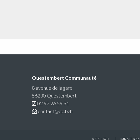
Questembert Communauté
8 avenue de la gare
56230 Questembert
02 97 26 59 51
contact@qc.bzh
ACCUEIL
MENTION